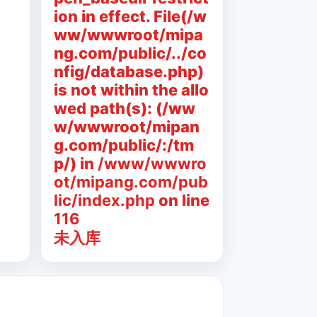
ion in effect. File(/w
ww/wwwroot/mipa
ng.com/public/../co
nfig/database.php)
is not within the allo
wed path(s): (/ww
w/wwwroot/mipan
g.com/public/:/tm
p/) in
/www/wwwro
ot/mipang.com/pub
lic/index.php
on line
116
未入库