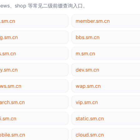
news、shop 等常见二级前缀查询入口。
.sm.cn
member.sm.cn
g.sm.cn
bbs.sm.cn
s.sm.cn
m.sm.cn
y.sm.cn
dev.sm.cn
ws.sm.cn
wap.sm.cn
arch.sm.cn
vip.sm.cn
i.sm.cn
static.sm.cn
bile.sm.cn
cloud.sm.cn