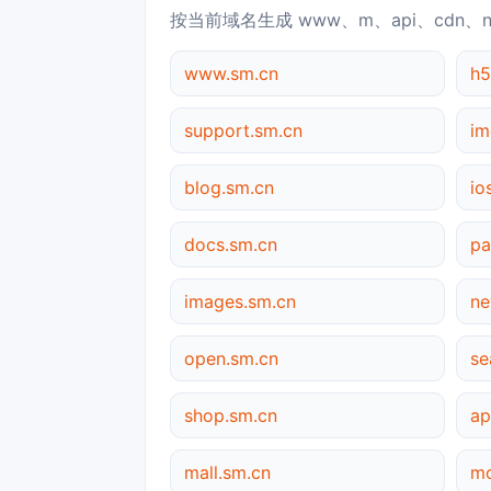
按当前域名生成 www、m、api、cdn、
www.sm.cn
h5
support.sm.cn
im
blog.sm.cn
io
docs.sm.cn
pa
images.sm.cn
ne
open.sm.cn
se
shop.sm.cn
ap
mall.sm.cn
mo