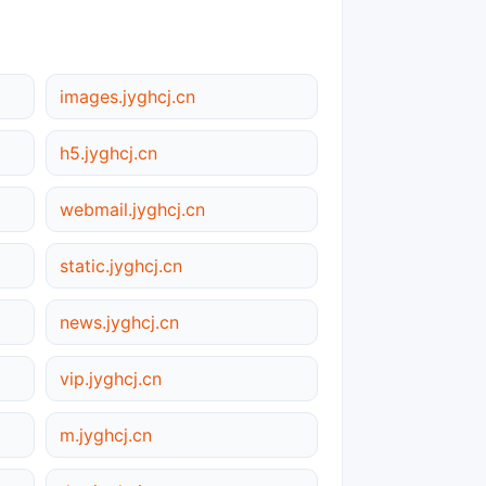
images.jyghcj.cn
h5.jyghcj.cn
webmail.jyghcj.cn
static.jyghcj.cn
news.jyghcj.cn
vip.jyghcj.cn
m.jyghcj.cn