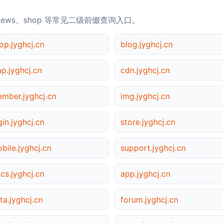
news、shop 等常见二级前缀查询入口。
op.jyghcj.cn
blog.jyghcj.cn
p.jyghcj.cn
cdn.jyghcj.cn
mber.jyghcj.cn
img.jyghcj.cn
gin.jyghcj.cn
store.jyghcj.cn
bile.jyghcj.cn
support.jyghcj.cn
cs.jyghcj.cn
app.jyghcj.cn
ta.jyghcj.cn
forum.jyghcj.cn