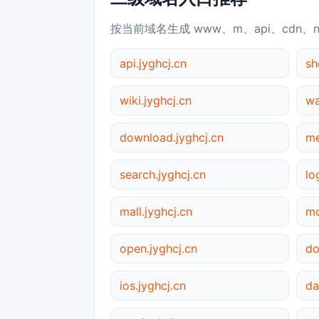
按当前域名生成 www、m、api、cdn、
api.jyghcj.cn
sh
wiki.jyghcj.cn
wa
download.jyghcj.cn
me
search.jyghcj.cn
lo
mall.jyghcj.cn
mo
open.jyghcj.cn
do
ios.jyghcj.cn
da