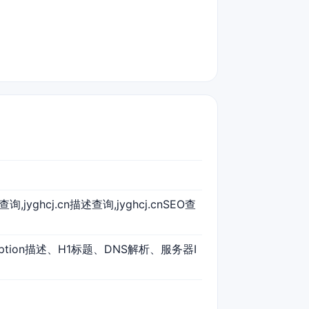
词查询,jyghcj.cn描述查询,jyghcj.cnSEO查
ription描述、H1标题、DNS解析、服务器I