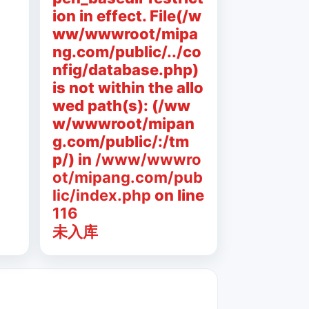
ion in effect. File(/w
ww/wwwroot/mipa
ng.com/public/../co
nfig/database.php)
is not within the allo
wed path(s): (/ww
w/wwwroot/mipan
g.com/public/:/tm
p/) in
/www/wwwro
ot/mipang.com/pub
lic/index.php
on line
116
未入库