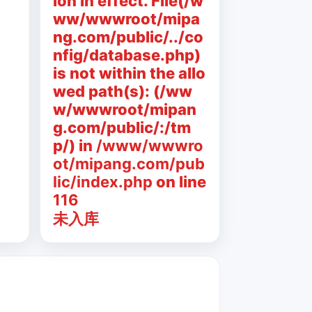
ion in effect. File(/w
ww/wwwroot/mipa
ng.com/public/../co
nfig/database.php)
is not within the allo
wed path(s): (/ww
w/wwwroot/mipan
g.com/public/:/tm
p/) in
/www/wwwro
ot/mipang.com/pub
lic/index.php
on line
116
未入库