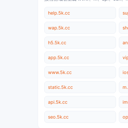
help.5k.cc
su
wap.5k.cc
sh
h5.5k.cc
an
app.5k.cc
vi
www.5k.cc
io
static.5k.cc
m.
api.5k.cc
im
seo.5k.cc
op