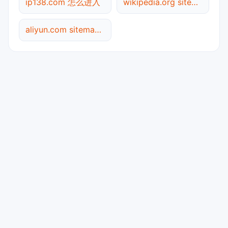
ip138.com 怎么进入
wikipedia.org sitemap.xml检测
aliyun.com sitemap.xml检测