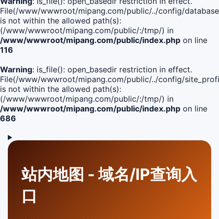
Warning
: is_file(): open_basedir restriction in effect.
File(/www/wwwroot/mipang.com/public/../config/database
is not within the allowed path(s):
(/www/wwwroot/mipang.com/public/:/tmp/) in
/www/wwwroot/mipang.com/public/index.php
on line
116
Warning
: is_file(): open_basedir restriction in effect.
File(/www/wwwroot/mipang.com/public/../config/site_profi
is not within the allowed path(s):
(/www/wwwroot/mipang.com/public/:/tmp/) in
/www/wwwroot/mipang.com/public/index.php
on line
686
站内地图 - 域名/IP查询入
口