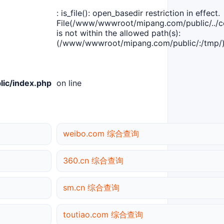
: is_file(): open_basedir restriction in effect.
File(/www/wwwroot/mipang.com/public/../co
is not within the allowed path(s):
(/www/wwwroot/mipang.com/public/:/tmp/)
ic/index.php
on line
weibo.com 综合查询
360.cn 综合查询
sm.cn 综合查询
toutiao.com 综合查询