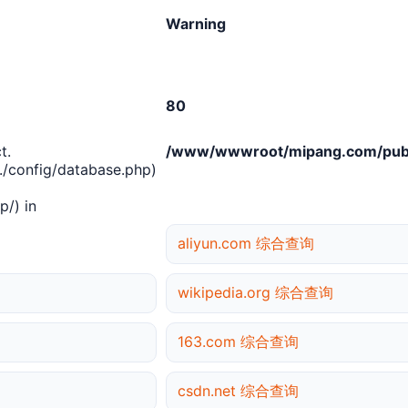
Warning
80
t.
/www/wwwroot/mipang.com/publ
/config/database.php)
/) in
aliyun.com 综合查询
wikipedia.org 综合查询
163.com 综合查询
csdn.net 综合查询