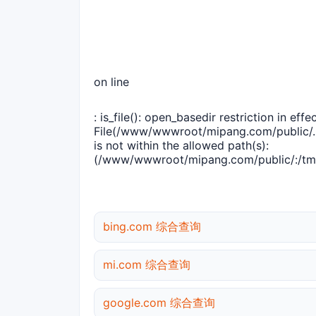
on line
: is_file(): open_basedir restriction in effec
File(/www/wwwroot/mipang.com/public/..
is not within the allowed path(s):
(/www/wwwroot/mipang.com/public/:/tmp
bing.com 综合查询
mi.com 综合查询
google.com 综合查询