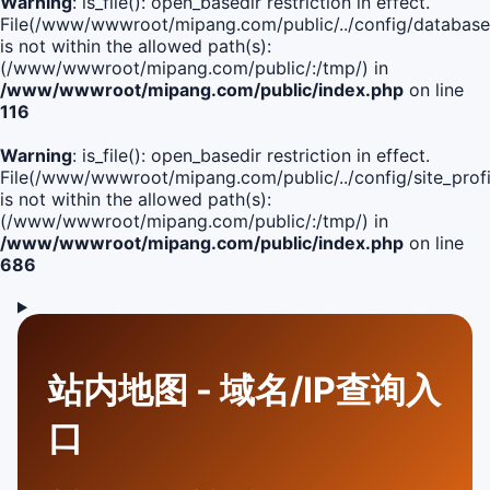
Warning
: is_file(): open_basedir restriction in effect.
File(/www/wwwroot/mipang.com/public/../config/database
is not within the allowed path(s):
(/www/wwwroot/mipang.com/public/:/tmp/) in
/www/wwwroot/mipang.com/public/index.php
on line
116
Warning
: is_file(): open_basedir restriction in effect.
File(/www/wwwroot/mipang.com/public/../config/site_profi
is not within the allowed path(s):
(/www/wwwroot/mipang.com/public/:/tmp/) in
/www/wwwroot/mipang.com/public/index.php
on line
686
站内地图 - 域名/IP查询入
口