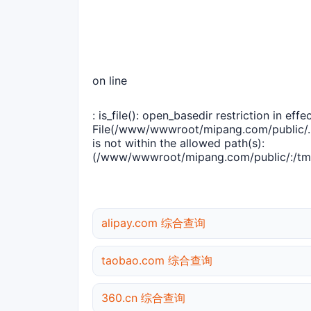
on line
: is_file(): open_basedir restriction in effec
File(/www/wwwroot/mipang.com/public/..
is not within the allowed path(s):
(/www/wwwroot/mipang.com/public/:/tmp
alipay.com 综合查询
taobao.com 综合查询
360.cn 综合查询