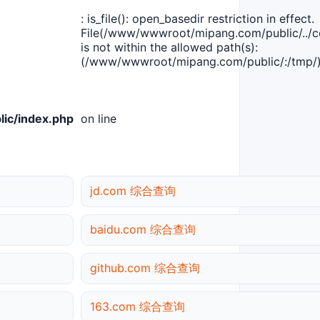
: is_file(): open_basedir restriction in effect.
File(/www/wwwroot/mipang.com/public/../co
is not within the allowed path(s):
(/www/wwwroot/mipang.com/public/:/tmp/)
ic/index.php
on line
jd.com 综合查询
baidu.com 综合查询
github.com 综合查询
163.com 综合查询