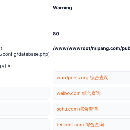
Warning
80
t.
/www/wwwroot/mipang.com/publ
/config/database.php)
/) in
wordpress.org 综合查询
weibo.com 综合查询
sohu.com 综合查询
tencent.com 综合查询