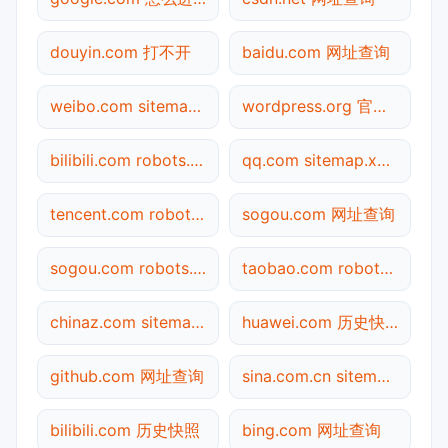
douyin.com 打不开
baidu.com 网址查询
weibo.com sitemap.xml检测
wordpress.org 官网入口
bilibili.com robots.txt检测
qq.com sitemap.xml检测
tencent.com robots.txt检测
sogou.com 网址查询
sogou.com robots.txt检测
taobao.com robots.txt检测
chinaz.com sitemap.xml检测
huawei.com 历史快照
github.com 网址查询
sina.com.cn sitemap.xml检测
bilibili.com 历史快照
bing.com 网址查询