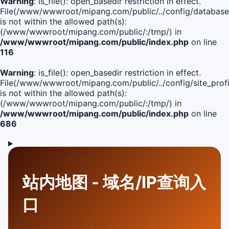
Warning
: is_file(): open_basedir restriction in effect.
File(/www/wwwroot/mipang.com/public/../config/database
is not within the allowed path(s):
(/www/wwwroot/mipang.com/public/:/tmp/) in
/www/wwwroot/mipang.com/public/index.php
on line
116
Warning
: is_file(): open_basedir restriction in effect.
File(/www/wwwroot/mipang.com/public/../config/site_profi
is not within the allowed path(s):
(/www/wwwroot/mipang.com/public/:/tmp/) in
/www/wwwroot/mipang.com/public/index.php
on line
686
站内地图 - 域名/IP查询入
口