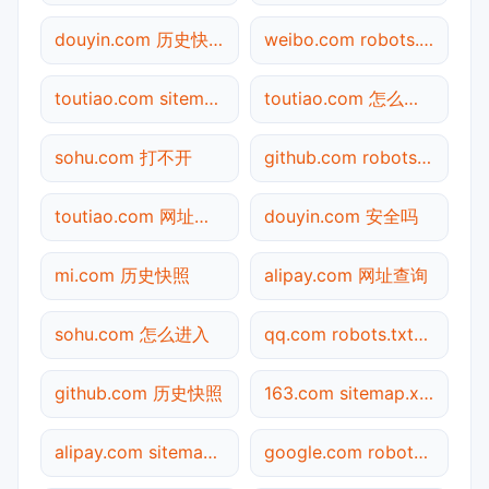
douyin.com 历史快照
weibo.com robots.txt检测
toutiao.com sitemap.xml检测
toutiao.com 怎么进入
sohu.com 打不开
github.com robots.txt检测
toutiao.com 网址查询
douyin.com 安全吗
mi.com 历史快照
alipay.com 网址查询
sohu.com 怎么进入
qq.com robots.txt检测
github.com 历史快照
163.com sitemap.xml检测
alipay.com sitemap.xml检测
google.com robots.txt检测