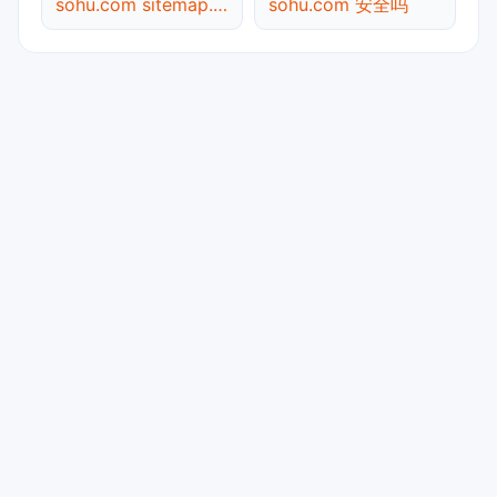
sohu.com sitemap.xml检测
sohu.com 安全吗