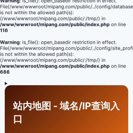
Warning
: is_file(): open_basedir restriction in effect.
File(/www/wwwroot/mipang.com/public/../config/database
is not within the allowed path(s):
(/www/wwwroot/mipang.com/public/:/tmp/) in
/www/wwwroot/mipang.com/public/index.php
on line
116
Warning
: is_file(): open_basedir restriction in effect.
File(/www/wwwroot/mipang.com/public/../config/site_profi
is not within the allowed path(s):
(/www/wwwroot/mipang.com/public/:/tmp/) in
/www/wwwroot/mipang.com/public/index.php
on line
686
站内地图 - 域名/IP查询入
口