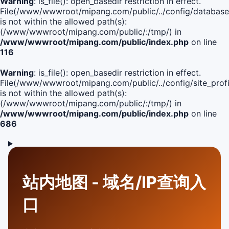
Warning
: is_file(): open_basedir restriction in effect.
File(/www/wwwroot/mipang.com/public/../config/database
is not within the allowed path(s):
(/www/wwwroot/mipang.com/public/:/tmp/) in
/www/wwwroot/mipang.com/public/index.php
on line
116
Warning
: is_file(): open_basedir restriction in effect.
File(/www/wwwroot/mipang.com/public/../config/site_profi
is not within the allowed path(s):
(/www/wwwroot/mipang.com/public/:/tmp/) in
/www/wwwroot/mipang.com/public/index.php
on line
686
站内地图 - 域名/IP查询入
口