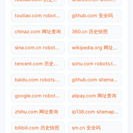
toutiao.com robots.txt检测
github.com 安全吗
chinaz.com 网址查询
360.cn 历史快照
sina.com.cn robots.txt检测
wikipedia.org 网址查询
tencent.com 历史快照
sohu.com robots.txt检测
baidu.com robots.txt检测
github.com sitemap.xml检测
google.com robots.txt检测
alipay.com 网址查询
zhihu.com 网址查询
ip138.com sitemap.xml检测
bilibili.com 历史快照
sm.cn 安全吗