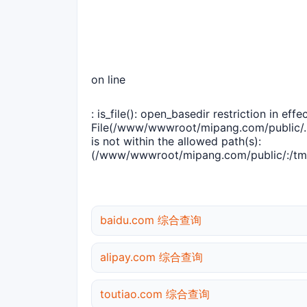
on line
: is_file(): open_basedir restriction in effec
File(/www/wwwroot/mipang.com/public/..
is not within the allowed path(s):
(/www/wwwroot/mipang.com/public/:/tmp
baidu.com 综合查询
alipay.com 综合查询
toutiao.com 综合查询