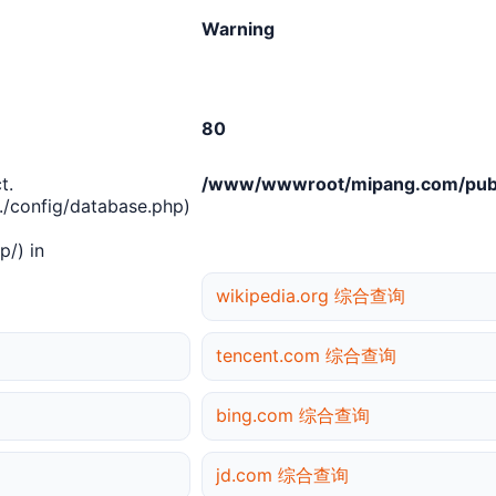
Warning
80
t.
/www/wwwroot/mipang.com/publ
/config/database.php)
/) in
wikipedia.org 综合查询
tencent.com 综合查询
bing.com 综合查询
jd.com 综合查询