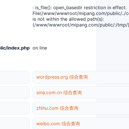
: is_file(): open_basedir restriction in effect.
File(/www/wwwroot/mipang.com/public/../co
is not within the allowed path(s):
(/www/wwwroot/mipang.com/public/:/tmp/)
ic/index.php
on line
wordpress.org 综合查询
sina.com.cn 综合查询
zhihu.com 综合查询
weibo.com 综合查询