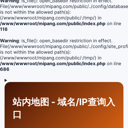
Warning
: is_file(): open_basedir restriction in effect.
File(/www/wwwroot/mipang.com/public/../config/database
is not within the allowed path(s):
(/www/wwwroot/mipang.com/public/:/tmp/) in
/www/wwwroot/mipang.com/public/index.php
on line
116
Warning
: is_file(): open_basedir restriction in effect.
File(/www/wwwroot/mipang.com/public/../config/site_profi
is not within the allowed path(s):
(/www/wwwroot/mipang.com/public/:/tmp/) in
/www/wwwroot/mipang.com/public/index.php
on line
686
站内地图 - 域名/IP查询入
口