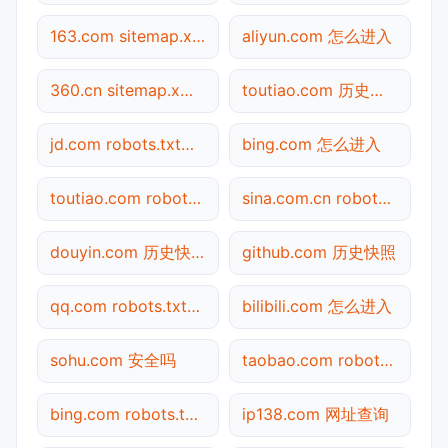
163.com sitemap.xml检测
aliyun.com 怎么进入
360.cn sitemap.xml检测
toutiao.com 历史快照
jd.com robots.txt检测
bing.com 怎么进入
toutiao.com robots.txt检测
sina.com.cn robots.txt检测
douyin.com 历史快照
github.com 历史快照
qq.com robots.txt检测
bilibili.com 怎么进入
sohu.com 安全吗
taobao.com robots.txt检测
bing.com robots.txt检测
ip138.com 网址查询