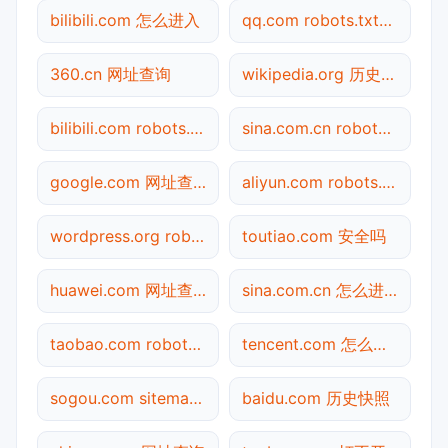
bilibili.com 怎么进入
qq.com robots.txt检测
360.cn 网址查询
wikipedia.org 历史快照
bilibili.com robots.txt检测
sina.com.cn robots.txt检测
google.com 网址查询
aliyun.com robots.txt检测
wordpress.org robots.txt检测
toutiao.com 安全吗
huawei.com 网址查询
sina.com.cn 怎么进入
taobao.com robots.txt检测
tencent.com 怎么进入
sogou.com sitemap.xml检测
baidu.com 历史快照