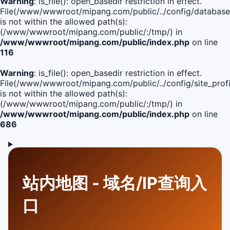
Warning
: is_file(): open_basedir restriction in effect.
File(/www/wwwroot/mipang.com/public/../config/database
is not within the allowed path(s):
(/www/wwwroot/mipang.com/public/:/tmp/) in
/www/wwwroot/mipang.com/public/index.php
on line
116
Warning
: is_file(): open_basedir restriction in effect.
File(/www/wwwroot/mipang.com/public/../config/site_profi
is not within the allowed path(s):
(/www/wwwroot/mipang.com/public/:/tmp/) in
/www/wwwroot/mipang.com/public/index.php
on line
686
站内地图 - 域名/IP查询入
口