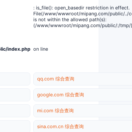
: is_file(): open_basedir restriction in effect.
File(/www/wwwroot/mipang.com/public/../co
is not within the allowed path(s):
(/www/wwwroot/mipang.com/public/:/tmp/)
ic/index.php
on line
qq.com 综合查询
google.com 综合查询
mi.com 综合查询
sina.com.cn 综合查询