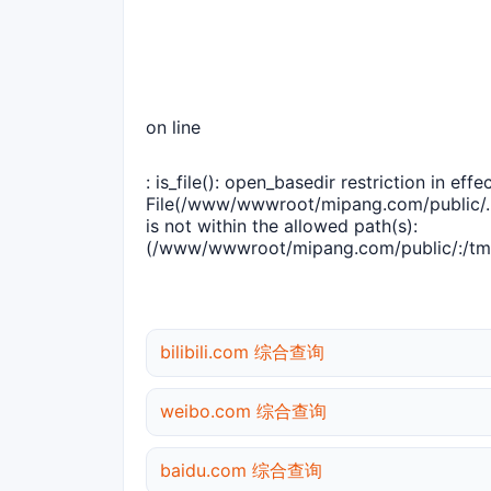
on line
: is_file(): open_basedir restriction in effec
File(/www/wwwroot/mipang.com/public/..
is not within the allowed path(s):
(/www/wwwroot/mipang.com/public/:/tmp
bilibili.com 综合查询
weibo.com 综合查询
baidu.com 综合查询