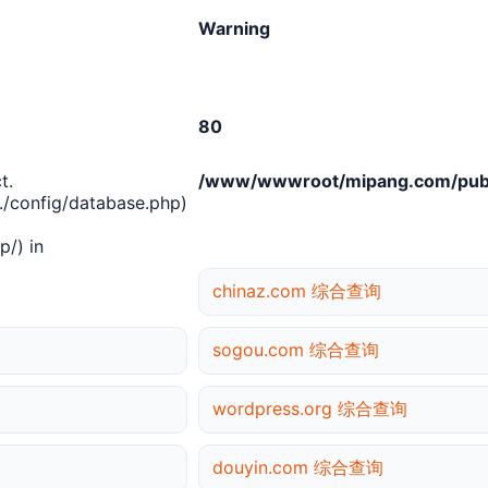
Warning
80
t.
/www/wwwroot/mipang.com/publ
/config/database.php)
/) in
chinaz.com 综合查询
sogou.com 综合查询
wordpress.org 综合查询
douyin.com 综合查询