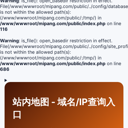
Warning
: is_file(): open_basedir restriction in effect.
File(/www/wwwroot/mipang.com/public/../config/database
is not within the allowed path(s):
(/www/wwwroot/mipang.com/public/:/tmp/) in
/www/wwwroot/mipang.com/public/index.php
on line
116
Warning
: is_file(): open_basedir restriction in effect.
File(/www/wwwroot/mipang.com/public/../config/site_profi
is not within the allowed path(s):
(/www/wwwroot/mipang.com/public/:/tmp/) in
/www/wwwroot/mipang.com/public/index.php
on line
686
站内地图 - 域名/IP查询入
口