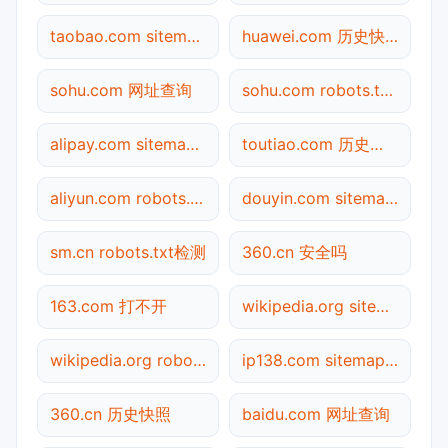
taobao.com sitemap.xml检测
huawei.com 历史快照
sohu.com 网址查询
sohu.com robots.txt检测
alipay.com sitemap.xml检测
toutiao.com 历史快照
aliyun.com robots.txt检测
douyin.com sitemap.xml检测
sm.cn robots.txt检测
360.cn 安全吗
163.com 打不开
wikipedia.org sitemap.xml检测
wikipedia.org robots.txt检测
ip138.com sitemap.xml检测
360.cn 历史快照
baidu.com 网址查询