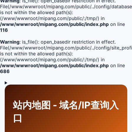
Warning
: is_file(): open_basedir restriction in effect.
File(/www/wwwroot/mipang.com/public/../config/database
is not within the allowed path(s):
(/www/wwwroot/mipang.com/public/:/tmp/) in
/www/wwwroot/mipang.com/public/index.php
on line
116
Warning
: is_file(): open_basedir restriction in effect.
File(/www/wwwroot/mipang.com/public/../config/site_profi
is not within the allowed path(s):
(/www/wwwroot/mipang.com/public/:/tmp/) in
/www/wwwroot/mipang.com/public/index.php
on line
686
站内地图 - 域名/IP查询入
口