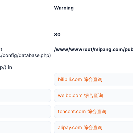
Warning
80
t.
/www/wwwroot/mipang.com/publ
/config/database.php)
/) in
bilibili.com 综合查询
weibo.com 综合查询
tencent.com 综合查询
alipay.com 综合查询