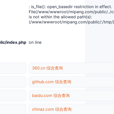
: is_file(): open_basedir restriction in effect.
File(/www/wwwroot/mipang.com/public/../co
is not within the allowed path(s):
(/www/wwwroot/mipang.com/public/:/tmp/)
ic/index.php
on line
360.cn 综合查询
github.com 综合查询
baidu.com 综合查询
chinaz.com 综合查询