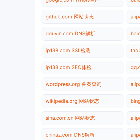
github.com 网站状态
ali
douyin.com DNS解析
ba
ip138.com SSL检测
ta
ip138.com SEO体检
qq
wordpress.org 备案查询
al
wikipedia.org 网站状态
bin
sina.com.cn 网站状态
ali
chinaz.com DNS解析
al