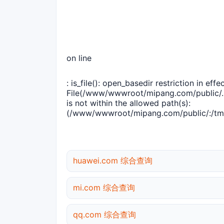
on line
: is_file(): open_basedir restriction in effec
File(/www/wwwroot/mipang.com/public/..
is not within the allowed path(s):
(/www/wwwroot/mipang.com/public/:/tmp
huawei.com 综合查询
mi.com 综合查询
qq.com 综合查询