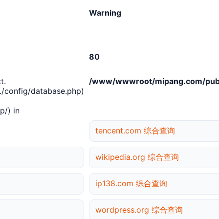
Warning
80
t.
/www/wwwroot/mipang.com/publ
/config/database.php)
/) in
tencent.com 综合查询
wikipedia.org 综合查询
ip138.com 综合查询
wordpress.org 综合查询