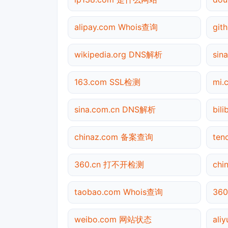
alipay.com Whois查询
gi
wikipedia.org DNS解析
sin
163.com SSL检测
mi
sina.com.cn DNS解析
bil
chinaz.com 备案查询
ten
360.cn 打不开检测
ch
taobao.com Whois查询
360
weibo.com 网站状态
ali