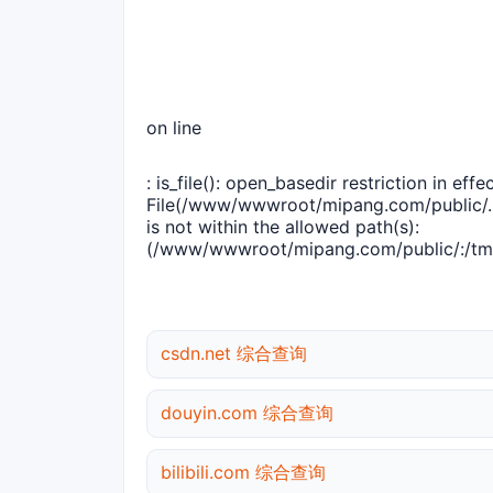
on line
: is_file(): open_basedir restriction in effec
File(/www/wwwroot/mipang.com/public/..
is not within the allowed path(s):
(/www/wwwroot/mipang.com/public/:/tmp
csdn.net 综合查询
douyin.com 综合查询
bilibili.com 综合查询