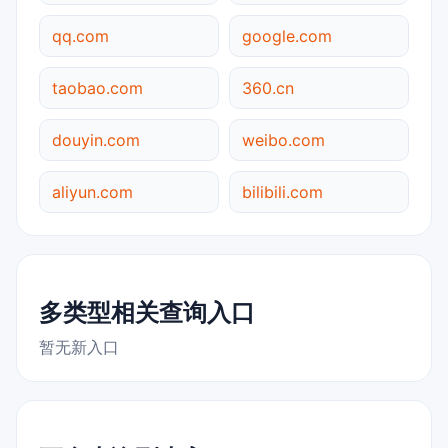
qq.com
google.com
taobao.com
360.cn
douyin.com
weibo.com
aliyun.com
bilibili.com
多类型相关查询入口
暂无新入口