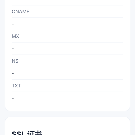
CNAME
-
MX
-
NS
-
TXT
-
SSL 证书