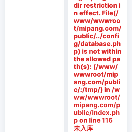
dir restriction i
n effect. File(/
www/wwwroo
t/mipang.com/
public/../confi
g/database.ph
p) is not within
the allowed pa
th(s): (/www/
wwwroot/mip
ang.com/publi
c/:/tmp/) in
/w
ww/wwwroot/
mipang.com/p
ublic/index.ph
p
on line
116
未入库