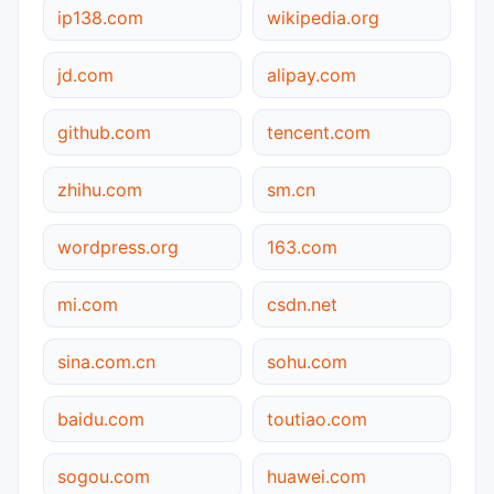
ip138.com
wikipedia.org
jd.com
alipay.com
github.com
tencent.com
zhihu.com
sm.cn
wordpress.org
163.com
mi.com
csdn.net
sina.com.cn
sohu.com
baidu.com
toutiao.com
sogou.com
huawei.com