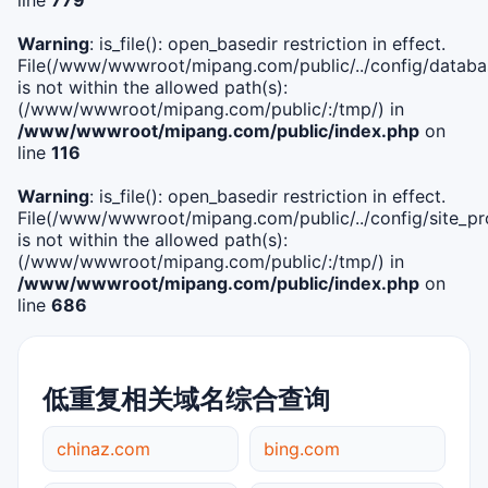
Warning
: is_file(): open_basedir restriction in effect.
File(/www/wwwroot/mipang.com/public/../config/databa
is not within the allowed path(s):
(/www/wwwroot/mipang.com/public/:/tmp/) in
/www/wwwroot/mipang.com/public/index.php
on
line
116
Warning
: is_file(): open_basedir restriction in effect.
File(/www/wwwroot/mipang.com/public/../config/site_pro
is not within the allowed path(s):
(/www/wwwroot/mipang.com/public/:/tmp/) in
/www/wwwroot/mipang.com/public/index.php
on
line
686
低重复相关域名综合查询
chinaz.com
bing.com