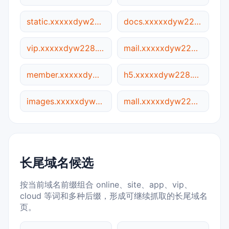
static.xxxxxdyw228.vip
docs.xxxxxdyw228.vip
vip.xxxxxdyw228.vip
mail.xxxxxdyw228.vip
member.xxxxxdyw228.vip
h5.xxxxxdyw228.vip
images.xxxxxdyw228.vip
mall.xxxxxdyw228.vip
长尾域名候选
按当前域名前缀组合 online、site、app、vip、
cloud 等词和多种后缀，形成可继续抓取的长尾域名
页。