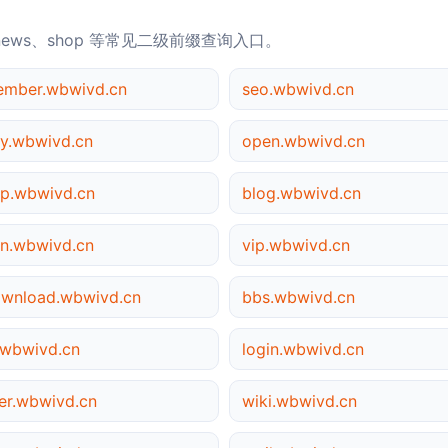
news、shop 等常见二级前缀查询入口。
mber.wbwivd.cn
seo.wbwivd.cn
y.wbwivd.cn
open.wbwivd.cn
p.wbwivd.cn
blog.wbwivd.cn
n.wbwivd.cn
vip.wbwivd.cn
wnload.wbwivd.cn
bbs.wbwivd.cn
wbwivd.cn
login.wbwivd.cn
er.wbwivd.cn
wiki.wbwivd.cn