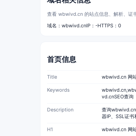
查看 wbwivd.cn 的站点信息、解析
域名：wbwivd.cn
IP：-
HTTPS：0
首页信息
Title
wbwivd.cn
Keywords
wbwivd.cn,
vd.cnSEO查询
Description
查询wbwivd.
器IP、SSL证书
H1
wbwivd.cn 