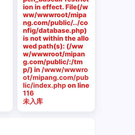
ion in effect. File(/w
ww/wwwroot/mipa
ng.com/public/../co
nfig/database.php)
is not within the allo
wed path(s): (/ww
w/wwwroot/mipan
g.com/public/:/tm
p/) in
/www/wwwro
ot/mipang.com/pub
lic/index.php
on line
116
未入库