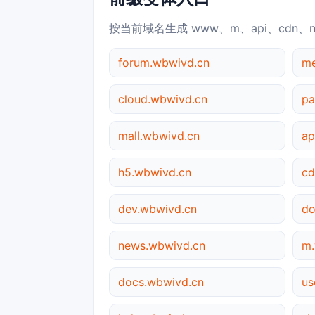
按当前域名生成 www、m、api、cdn、
forum.wbwivd.cn
me
cloud.wbwivd.cn
pa
mall.wbwivd.cn
ap
h5.wbwivd.cn
cd
dev.wbwivd.cn
do
news.wbwivd.cn
m.
docs.wbwivd.cn
us