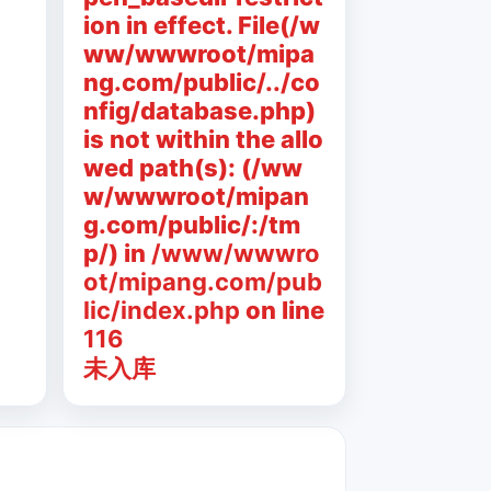
ion in effect. File(/w
ww/wwwroot/mipa
ng.com/public/../co
nfig/database.php)
is not within the allo
wed path(s): (/ww
w/wwwroot/mipan
g.com/public/:/tm
p/) in
/www/wwwro
ot/mipang.com/pub
lic/index.php
on line
116
未入库