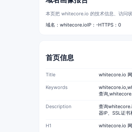
本页把 whitecore.io 的技术信息
域名：whitecore.io
IP：-
HTTPS：0
首页信息
Title
whitecore.
Keywords
whitecore.io
查询,whitecor
Description
查询whiteco
器IP、SSL证书
H1
whitecore.i