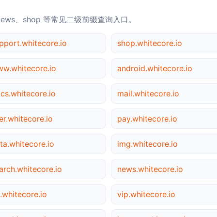
news、shop 等常见二级前缀查询入口。
pport.whitecore.io
shop.whitecore.io
w.whitecore.io
android.whitecore.io
cs.whitecore.io
mail.whitecore.io
er.whitecore.io
pay.whitecore.io
ta.whitecore.io
img.whitecore.io
arch.whitecore.io
news.whitecore.io
.whitecore.io
vip.whitecore.io