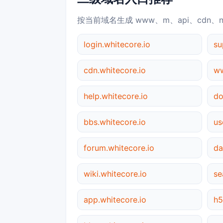
按当前域名生成 www、m、api、cdn、
login.whitecore.io
su
cdn.whitecore.io
ww
help.whitecore.io
do
bbs.whitecore.io
us
forum.whitecore.io
da
wiki.whitecore.io
se
app.whitecore.io
h5