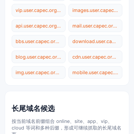
vip.user.capec.org.cn
images.user.capec.org.cn
api.user.capec.org.cn
mail.user.capec.org.cn
bbs.user.capec.org.cn
download.user.capec.org.cn
blog.user.capec.org.cn
cdn.user.capec.org.cn
img.user.capec.org.cn
mobile.user.capec.org.cn
长尾域名候选
按当前域名前缀组合 online、site、app、vip、
cloud 等词和多种后缀，形成可继续抓取的长尾域名