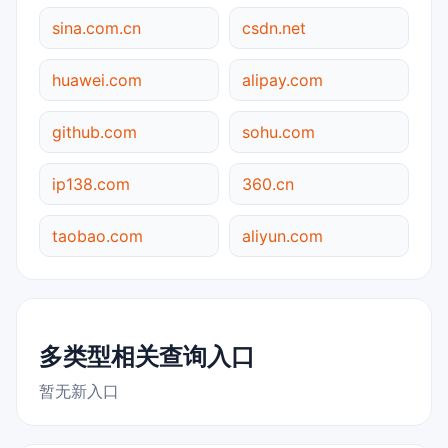
sina.com.cn
csdn.net
huawei.com
alipay.com
github.com
sohu.com
ip138.com
360.cn
taobao.com
aliyun.com
多类型相关查询入口
暂无新入口