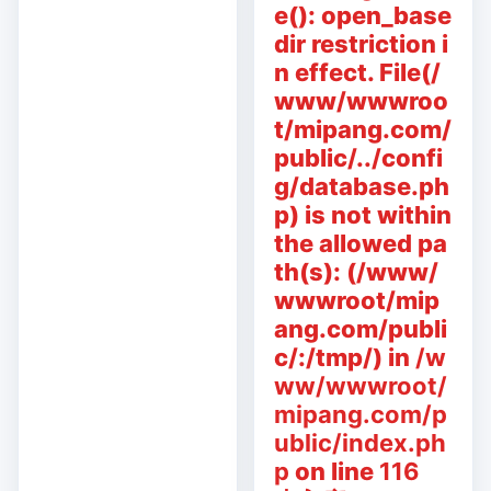
e(): open_base
dir restriction i
n effect. File(/
www/wwwroo
t/mipang.com/
public/../confi
g/database.ph
p) is not within
the allowed pa
th(s): (/www/
wwwroot/mip
ang.com/publi
c/:/tmp/) in
/w
ww/wwwroot/
mipang.com/p
ublic/index.ph
p
on line
116