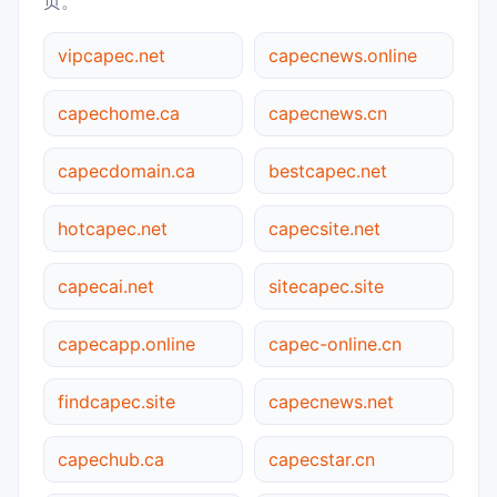
页。
vipcapec.net
capecnews.online
capechome.ca
capecnews.cn
capecdomain.ca
bestcapec.net
hotcapec.net
capecsite.net
capecai.net
sitecapec.site
capecapp.online
capec-online.cn
findcapec.site
capecnews.net
capechub.ca
capecstar.cn