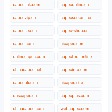
capeclink.com
capeconline.cn
capecvip.cn
capecseo.online
capecseo.ca
capec-shop.cn
capec.com
aicapec.com
onlinecapec.com
capectool.online
chinacapec.net
capecinfo.com
capecplus.cn
aicapec.site
dnscapec.cn
capecplus.com
chinacapec.com
webcapec.com