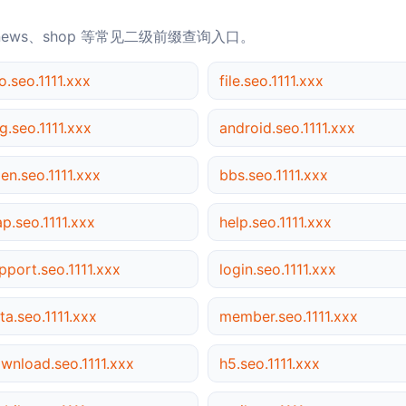
news、shop 等常见二级前缀查询入口。
o.seo.1111.xxx
file.seo.1111.xxx
g.seo.1111.xxx
android.seo.1111.xxx
en.seo.1111.xxx
bbs.seo.1111.xxx
p.seo.1111.xxx
help.seo.1111.xxx
pport.seo.1111.xxx
login.seo.1111.xxx
ta.seo.1111.xxx
member.seo.1111.xxx
wnload.seo.1111.xxx
h5.seo.1111.xxx