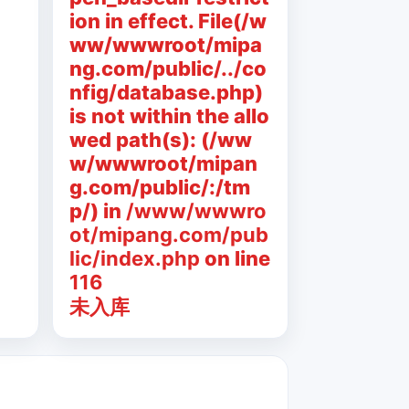
ion in effect. File(/w
ww/wwwroot/mipa
ng.com/public/../co
nfig/database.php)
is not within the allo
wed path(s): (/ww
w/wwwroot/mipan
g.com/public/:/tm
p/) in
/www/wwwro
ot/mipang.com/pub
lic/index.php
on line
116
未入库