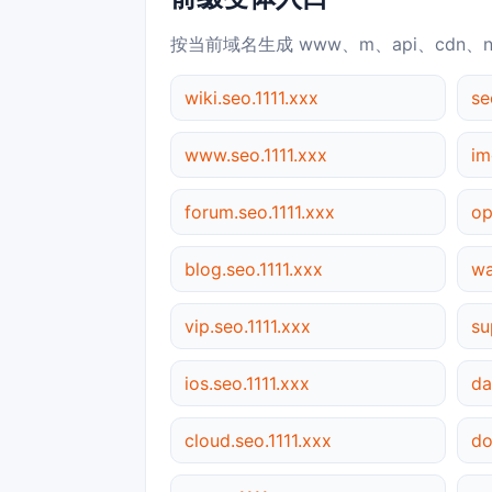
按当前域名生成 www、m、api、cdn、
wiki.seo.1111.xxx
se
www.seo.1111.xxx
im
forum.seo.1111.xxx
op
blog.seo.1111.xxx
wa
vip.seo.1111.xxx
su
ios.seo.1111.xxx
da
cloud.seo.1111.xxx
do