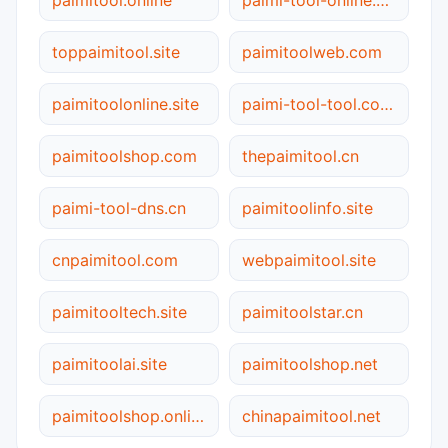
toppaimitool.site
paimitoolweb.com
paimitoolonline.site
paimi-tool-tool.com.cn
paimitoolshop.com
thepaimitool.cn
paimi-tool-dns.cn
paimitoolinfo.site
cnpaimitool.com
webpaimitool.site
paimitooltech.site
paimitoolstar.cn
paimitoolai.site
paimitoolshop.net
paimitoolshop.online
chinapaimitool.net