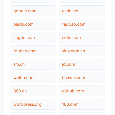
google.com
csdn.net
baidu.com
taobao.com
sogou.com
sohu.com
toutiao.com
sina.com.cn
sm.cn
jd.com
weibo.com
huawei.com
360.cn
github.com
wordpress.org
163.com