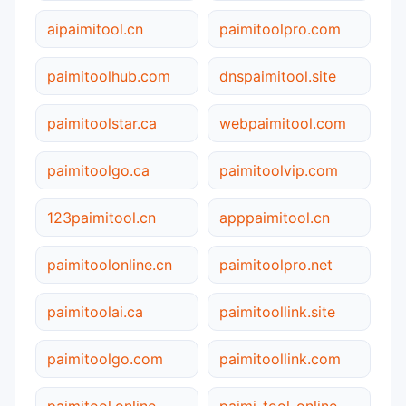
aipaimitool.cn
paimitoolpro.com
paimitoolhub.com
dnspaimitool.site
paimitoolstar.ca
webpaimitool.com
paimitoolgo.ca
paimitoolvip.com
123paimitool.cn
apppaimitool.cn
paimitoolonline.cn
paimitoolpro.net
paimitoolai.ca
paimitoollink.site
paimitoolgo.com
paimitoollink.com
paimitool.online
paimi-tool-online.com