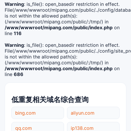
Warning
: is_file(): open_basedir restriction in effect.
File(/www/wwwroot/mipang.com/public/../config/databa
is not within the allowed path(s):
(/www/wwwroot/mipang.com/public/:/tmp/) in
/www/wwwroot/mipang.com/public/index.php
on
line
116
Warning
: is_file(): open_basedir restriction in effect.
File(/www/wwwroot/mipang.com/public/../config/site_pro
is not within the allowed path(s):
(/www/wwwroot/mipang.com/public/:/tmp/) in
/www/wwwroot/mipang.com/public/index.php
on
line
686
低重复相关域名综合查询
bing.com
aliyun.com
qq.com
ip138.com