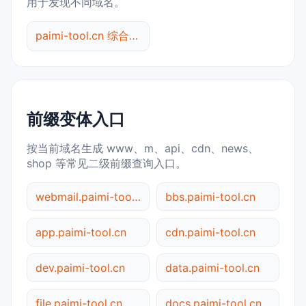
用于发现不同域名。
paimi-tool.cn 综合查询
前缀变体入口
按当前域名生成 www、m、api、cdn、news、
shop 等常见二级前缀查询入口。
webmail.paimi-tool.cn
bbs.paimi-tool.cn
app.paimi-tool.cn
cdn.paimi-tool.cn
dev.paimi-tool.cn
data.paimi-tool.cn
file.paimi-tool.cn
docs.paimi-tool.cn