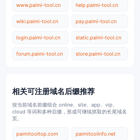
www.paimi-tool.cn
help.paimi-tool.cn
wiki.paimi-tool.cn
pay.paimi-tool.cn
login.paimi-tool.cn
static.paimi-tool.cn
forum.paimi-tool.cn
store.paimi-tool.cn
相关可注册域名后缀推荐
按当前域名前缀组合 online、site、app、vip、
cloud 等词和多种后缀，形成可继续抓取的长尾域名
页。
paimitooltop.com
paimitoolinfo.net