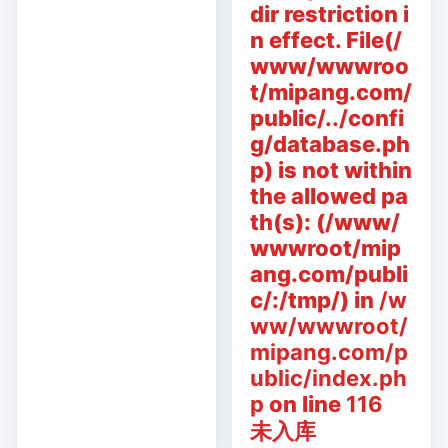
dir restriction i
n effect. File(/
www/wwwroo
t/mipang.com/
public/../confi
g/database.ph
p) is not within
the allowed pa
th(s): (/www/
wwwroot/mip
ang.com/publi
c/:/tmp/) in
/w
ww/wwwroot/
mipang.com/p
ublic/index.ph
p
on line
116
未入库