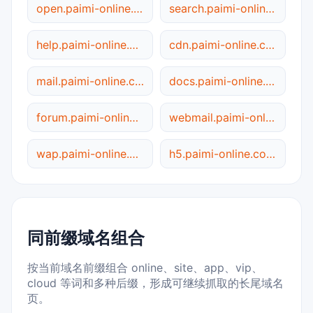
open.paimi-online.com.cn
search.paimi-online.com.cn
help.paimi-online.com.cn
cdn.paimi-online.com.cn
mail.paimi-online.com.cn
docs.paimi-online.com.cn
forum.paimi-online.com.cn
webmail.paimi-online.com.cn
wap.paimi-online.com.cn
h5.paimi-online.com.cn
同前缀域名组合
按当前域名前缀组合 online、site、app、vip、
cloud 等词和多种后缀，形成可继续抓取的长尾域名
页。