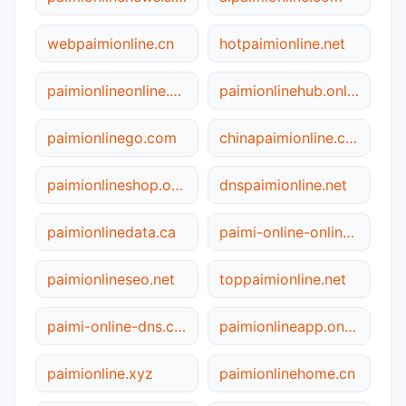
webpaimionline.cn
hotpaimionline.net
paimionlineonline.site
paimionlinehub.online
paimionlinego.com
chinapaimionline.com
paimionlineshop.online
dnspaimionline.net
paimionlinedata.ca
paimi-online-online.cn
paimionlineseo.net
toppaimionline.net
paimi-online-dns.com
paimionlineapp.online
paimionline.xyz
paimionlinehome.cn