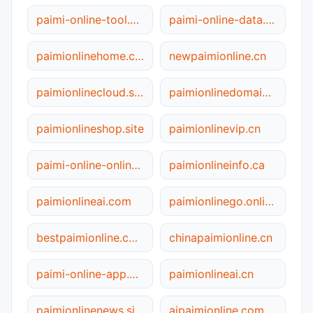
paimi-online-tool.com.cn
paimi-online-data.com.cn
paimionlinehome.com
newpaimionline.cn
paimionlinecloud.site
paimionlinedomain.cn
paimionlineshop.site
paimionlinevip.cn
paimi-online-online.net
paimionlineinfo.ca
paimionlineai.com
paimionlinego.online
bestpaimionline.com
chinapaimionline.cn
paimi-online-app.net
paimionlineai.cn
paimionlinenews.site
aipaimionline.com