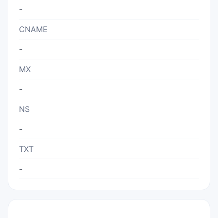
-
CNAME
-
MX
-
NS
-
TXT
-