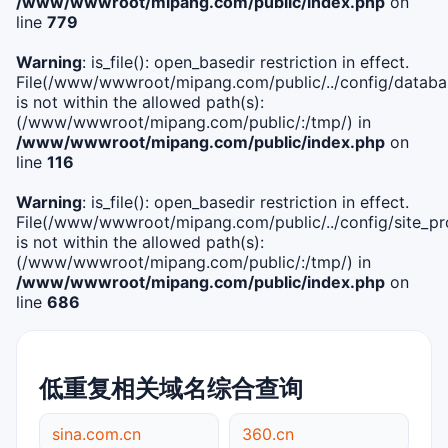
/www/wwwroot/mipang.com/public/index.php
on
line
779
Warning
: is_file(): open_basedir restriction in effect.
File(/www/wwwroot/mipang.com/public/../config/databa
is not within the allowed path(s):
(/www/wwwroot/mipang.com/public/:/tmp/) in
/www/wwwroot/mipang.com/public/index.php
on
line
116
Warning
: is_file(): open_basedir restriction in effect.
File(/www/wwwroot/mipang.com/public/../config/site_pro
is not within the allowed path(s):
(/www/wwwroot/mipang.com/public/:/tmp/) in
/www/wwwroot/mipang.com/public/index.php
on
line
686
低重复相关域名综合查询
sina.com.cn
360.cn