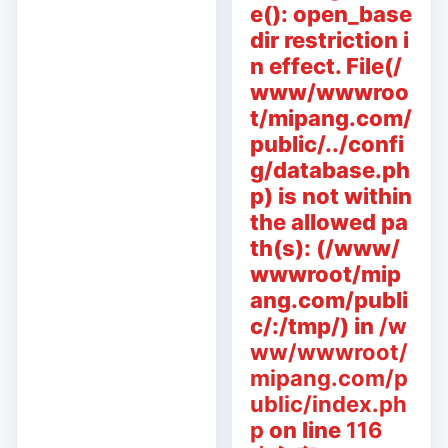
e(): open_base
dir restriction i
n effect. File(/
www/wwwroo
t/mipang.com/
public/../confi
g/database.ph
p) is not within
the allowed pa
th(s): (/www/
wwwroot/mip
ang.com/publi
c/:/tmp/) in
/w
ww/wwwroot/
mipang.com/p
ublic/index.ph
p
on line
116