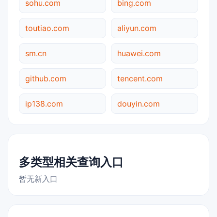
sohu.com
bing.com
toutiao.com
aliyun.com
sm.cn
huawei.com
github.com
tencent.com
ip138.com
douyin.com
多类型相关查询入口
暂无新入口