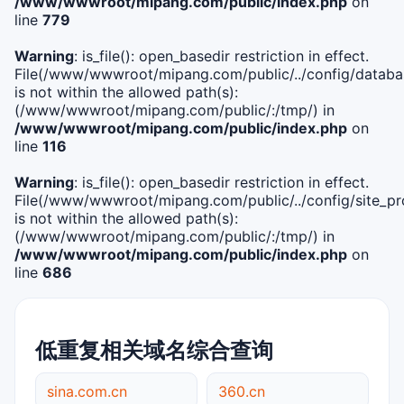
/www/wwwroot/mipang.com/public/index.php
on
line
779
Warning
: is_file(): open_basedir restriction in effect.
File(/www/wwwroot/mipang.com/public/../config/databa
is not within the allowed path(s):
(/www/wwwroot/mipang.com/public/:/tmp/) in
/www/wwwroot/mipang.com/public/index.php
on
line
116
Warning
: is_file(): open_basedir restriction in effect.
File(/www/wwwroot/mipang.com/public/../config/site_pro
is not within the allowed path(s):
(/www/wwwroot/mipang.com/public/:/tmp/) in
/www/wwwroot/mipang.com/public/index.php
on
line
686
低重复相关域名综合查询
sina.com.cn
360.cn