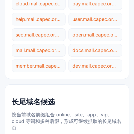
cloud.mall.capec.org.cn
pay.mall.capec.org.cn
help.mall.capec.org.cn
user.mall.capec.org.cn
seo.mall.capec.org.cn
open.mall.capec.org.cn
mail.mall.capec.org.cn
docs.mall.capec.org.cn
member.mall.capec.org.cn
dev.mall.capec.org.cn
长尾域名候选
按当前域名前缀组合 online、site、app、vip、
cloud 等词和多种后缀，形成可继续抓取的长尾域名
页。