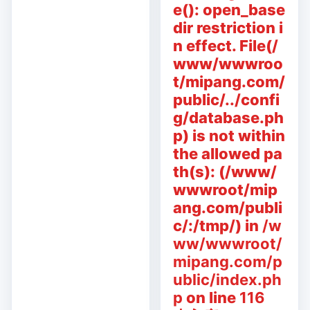
e(): open_base
dir restriction i
n effect. File(/
www/wwwroo
t/mipang.com/
public/../confi
g/database.ph
p) is not within
the allowed pa
th(s): (/www/
wwwroot/mip
ang.com/publi
c/:/tmp/) in
/w
ww/wwwroot/
mipang.com/p
ublic/index.ph
p
on line
116