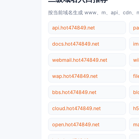
按当前域名生成 www、m、api、cdn、
api.hot474849.net
pa
docs.hot474849.net
im
webmail.hot474849.net
wi
wap.hot474849.net
fi
bbs.hot474849.net
bl
cloud.hot474849.net
h5
open.hot474849.net
ma