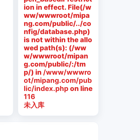
ion in effect. File(/w
ww/wwwroot/mipa
ng.com/public/../co
nfig/database.php)
is not within the allo
wed path(s): (/ww
w/wwwroot/mipan
g.com/public/:/tm
p/) in
/www/wwwro
ot/mipang.com/pub
lic/index.php
on line
116
未入库