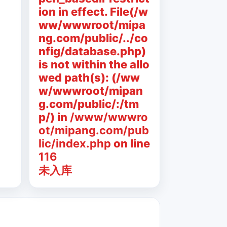
ion in effect. File(/w
ww/wwwroot/mipa
ng.com/public/../co
nfig/database.php)
is not within the allo
wed path(s): (/ww
w/wwwroot/mipan
g.com/public/:/tm
p/) in
/www/wwwro
ot/mipang.com/pub
lic/index.php
on line
116
未入库