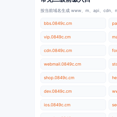
按当前域名生成 www、m、api、cdn、
bbs.0849c.cm
pa
vip.0849c.cm
ma
cdn.0849c.cm
fo
webmail.0849c.cm
st
shop.0849c.cm
he
dev.0849c.cm
w
ios.0849c.cm
se