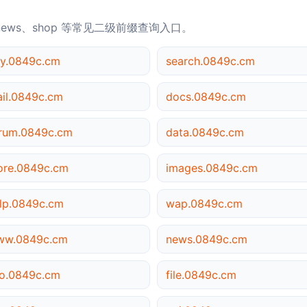
news、shop 等常见二级前缀查询入口。
y.0849c.cm
search.0849c.cm
il.0849c.cm
docs.0849c.cm
rum.0849c.cm
data.0849c.cm
ore.0849c.cm
images.0849c.cm
lp.0849c.cm
wap.0849c.cm
ww.0849c.cm
news.0849c.cm
o.0849c.cm
file.0849c.cm