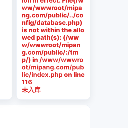
ion in effect. File(/w
ww/wwwroot/mipa
ng.com/public/../co
nfig/database.php)
is not within the allo
wed path(s): (/ww
w/wwwroot/mipan
g.com/public/:/tm
p/) in
/www/wwwro
ot/mipang.com/pub
lic/index.php
on line
116
未入库