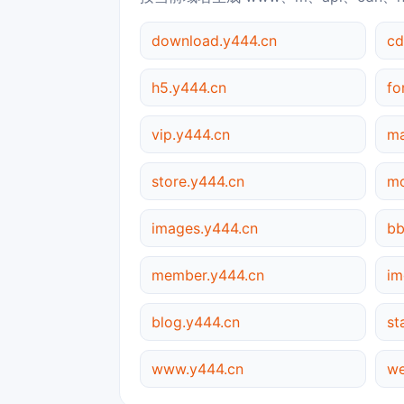
download.y444.cn
cd
h5.y444.cn
fo
vip.y444.cn
ma
store.y444.cn
mo
images.y444.cn
bb
member.y444.cn
im
blog.y444.cn
st
www.y444.cn
we