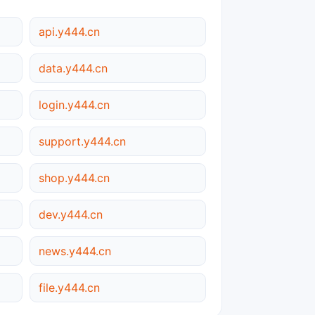
api.y444.cn
data.y444.cn
login.y444.cn
support.y444.cn
shop.y444.cn
dev.y444.cn
news.y444.cn
file.y444.cn