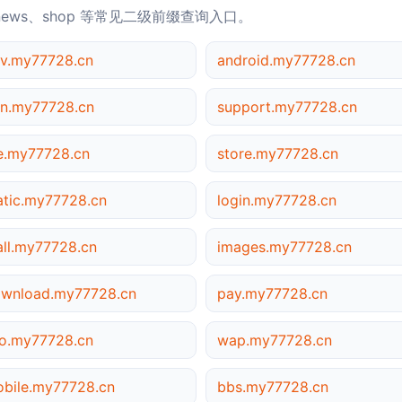
news、shop 等常见二级前缀查询入口。
v.my77728.cn
android.my77728.cn
n.my77728.cn
support.my77728.cn
le.my77728.cn
store.my77728.cn
atic.my77728.cn
login.my77728.cn
ll.my77728.cn
images.my77728.cn
wnload.my77728.cn
pay.my77728.cn
o.my77728.cn
wap.my77728.cn
bile.my77728.cn
bbs.my77728.cn