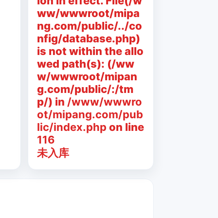
ion in effect. File(/w
ww/wwwroot/mipa
ng.com/public/../co
nfig/database.php)
is not within the allo
wed path(s): (/ww
w/wwwroot/mipan
g.com/public/:/tm
p/) in
/www/wwwro
ot/mipang.com/pub
lic/index.php
on line
116
未入库