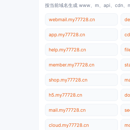
按当前域名生成 www、m、api、cdn、
webmail.my77728.cn
de
app.my77728.cn
cd
help.my77728.cn
fi
member.my77728.cn
st
shop.my77728.cn
ma
h5.my77728.cn
do
mail.my77728.cn
se
cloud.my77728.cn
mo