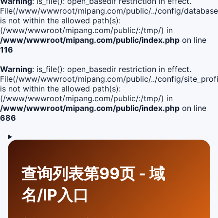
Warning
: is_file(): open_basedir restriction in effect.
File(/www/wwwroot/mipang.com/public/../config/database
is not within the allowed path(s):
(/www/wwwroot/mipang.com/public/:/tmp/) in
/www/wwwroot/mipang.com/public/index.php
on line
116
Warning
: is_file(): open_basedir restriction in effect.
File(/www/wwwroot/mipang.com/public/../config/site_profi
is not within the allowed path(s):
(/www/wwwroot/mipang.com/public/:/tmp/) in
/www/wwwroot/mipang.com/public/index.php
on line
686
查询列表第99页 - 域
名/IP入口