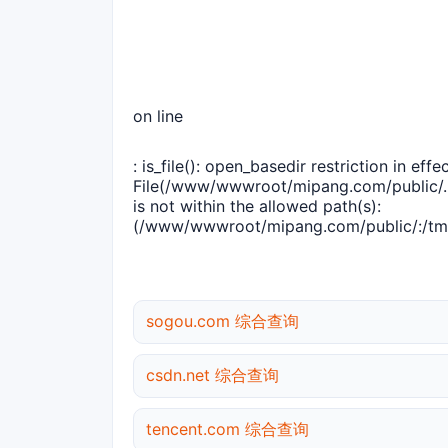
on line
: is_file(): open_basedir restriction in effec
File(/www/wwwroot/mipang.com/public/..
is not within the allowed path(s):
(/www/wwwroot/mipang.com/public/:/tmp
sogou.com 综合查询
csdn.net 综合查询
tencent.com 综合查询