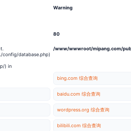
Warning
80
t.
/www/wwwroot/mipang.com/publ
/config/database.php)
/) in
bing.com 综合查询
baidu.com 综合查询
wordpress.org 综合查询
bilibili.com 综合查询