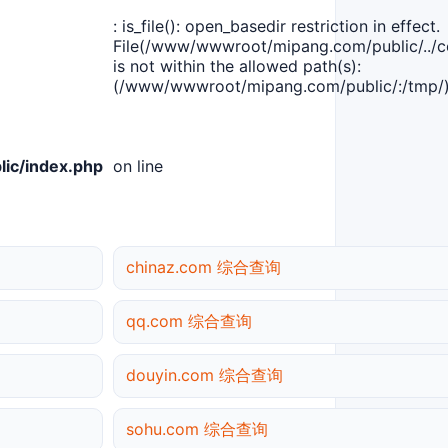
: is_file(): open_basedir restriction in effect.
File(/www/wwwroot/mipang.com/public/../co
is not within the allowed path(s):
(/www/wwwroot/mipang.com/public/:/tmp/)
ic/index.php
on line
chinaz.com 综合查询
qq.com 综合查询
douyin.com 综合查询
sohu.com 综合查询