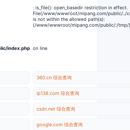
: is_file(): open_basedir restriction in effect.
File(/www/wwwroot/mipang.com/public/../co
is not within the allowed path(s):
(/www/wwwroot/mipang.com/public/:/tmp/)
ic/index.php
on line
360.cn 综合查询
ip138.com 综合查询
csdn.net 综合查询
google.com 综合查询