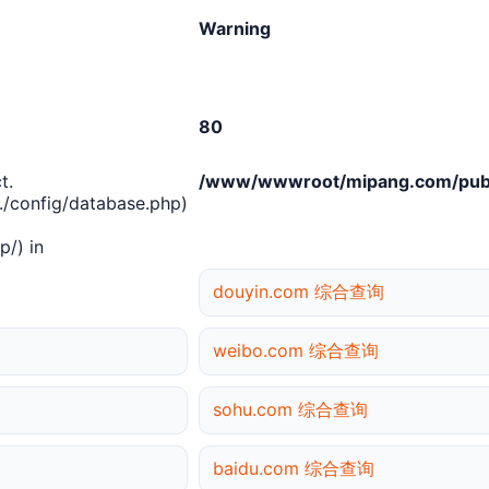
Warning
80
t.
/www/wwwroot/mipang.com/publ
/config/database.php)
/) in
douyin.com 综合查询
weibo.com 综合查询
sohu.com 综合查询
baidu.com 综合查询