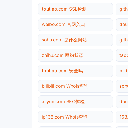
toutiao.com SSL检测
gi
weibo.com 官网入口
do
sohu.com 是什么网站
gi
zhihu.com 网站状态
ta
toutiao.com 安全吗
bil
bilibili.com Whois查询
so
aliyun.com SEO体检
do
ip138.com Whois查询
16