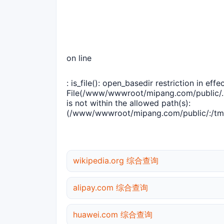
on line
: is_file(): open_basedir restriction in effec
File(/www/wwwroot/mipang.com/public/..
is not within the allowed path(s):
(/www/wwwroot/mipang.com/public/:/tmp
wikipedia.org 综合查询
alipay.com 综合查询
huawei.com 综合查询