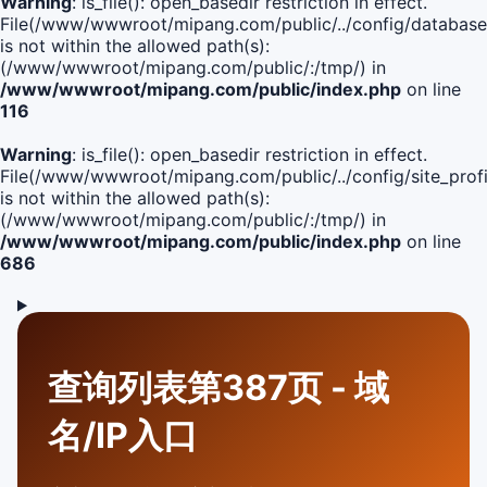
Warning
: is_file(): open_basedir restriction in effect.
File(/www/wwwroot/mipang.com/public/../config/database
is not within the allowed path(s):
(/www/wwwroot/mipang.com/public/:/tmp/) in
/www/wwwroot/mipang.com/public/index.php
on line
116
Warning
: is_file(): open_basedir restriction in effect.
File(/www/wwwroot/mipang.com/public/../config/site_profi
is not within the allowed path(s):
(/www/wwwroot/mipang.com/public/:/tmp/) in
/www/wwwroot/mipang.com/public/index.php
on line
686
查询列表第387页 - 域
名/IP入口