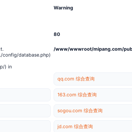
Warning
80
t.
/www/wwwroot/mipang.com/publ
/config/database.php)
/) in
qq.com 综合查询
163.com 综合查询
sogou.com 综合查询
jd.com 综合查询