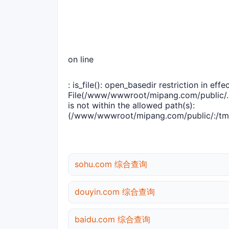
on line
: is_file(): open_basedir restriction in effec
File(/www/wwwroot/mipang.com/public/..
is not within the allowed path(s):
(/www/wwwroot/mipang.com/public/:/tmp
sohu.com 综合查询
douyin.com 综合查询
baidu.com 综合查询