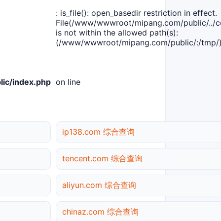
: is_file(): open_basedir restriction in effect.
File(/www/wwwroot/mipang.com/public/../co
is not within the allowed path(s):
(/www/wwwroot/mipang.com/public/:/tmp/)
ic/index.php
on line
ip138.com 综合查询
tencent.com 综合查询
aliyun.com 综合查询
chinaz.com 综合查询