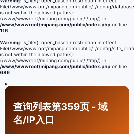
Warning
: is_file(): open_basedir restriction in effect.
File(/www/wwwroot/mipang.com/public/../config/database
is not within the allowed path(s):
(/www/wwwroot/mipang.com/public/:/tmp/) in
/www/wwwroot/mipang.com/public/index.php
on line
116
Warning
: is_file(): open_basedir restriction in effect.
File(/www/wwwroot/mipang.com/public/../config/site_profi
is not within the allowed path(s):
(/www/wwwroot/mipang.com/public/:/tmp/) in
/www/wwwroot/mipang.com/public/index.php
on line
686
查询列表第359页 - 域
名/IP入口