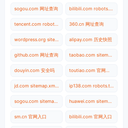
sogou.com 网址查询
bilibili.com robots.txt检测
tencent.com robots.txt检测
360.cn 网址查询
wordpress.org sitemap.xml检测
alipay.com 历史快照
github.com 网址查询
taobao.com sitemap.xml检测
douyin.com 安全吗
toutiao.com 官网入口
jd.com sitemap.xml检测
ip138.com robots.txt检测
sogou.com sitemap.xml检测
huawei.com sitemap.xml检测
sm.cn 官网入口
bilibili.com 官网入口