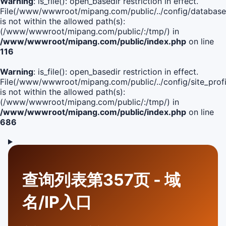
Warning
: is_file(): open_basedir restriction in effect.
File(/www/wwwroot/mipang.com/public/../config/database
is not within the allowed path(s):
(/www/wwwroot/mipang.com/public/:/tmp/) in
/www/wwwroot/mipang.com/public/index.php
on line
116
Warning
: is_file(): open_basedir restriction in effect.
File(/www/wwwroot/mipang.com/public/../config/site_profi
is not within the allowed path(s):
(/www/wwwroot/mipang.com/public/:/tmp/) in
/www/wwwroot/mipang.com/public/index.php
on line
686
查询列表第357页 - 域
名/IP入口