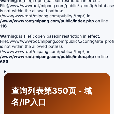
Warning
: is_file(): open_basedir restriction in effect.
File(/www/wwwroot/mipang.com/public/../config/database
is not within the allowed path(s):
(/www/wwwroot/mipang.com/public/:/tmp/) in
/www/wwwroot/mipang.com/public/index.php
on line
116
Warning
: is_file(): open_basedir restriction in effect.
File(/www/wwwroot/mipang.com/public/../config/site_profi
is not within the allowed path(s):
(/www/wwwroot/mipang.com/public/:/tmp/) in
/www/wwwroot/mipang.com/public/index.php
on line
686
查询列表第350页 - 域
名/IP入口