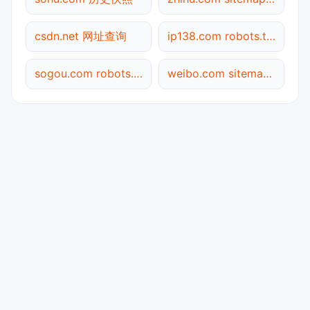
csdn.net 网址查询
ip138.com robots.txt检测
sogou.com robots.txt检测
weibo.com sitemap.xml检测