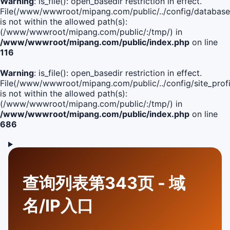
Warning
: is_file(): open_basedir restriction in effect.
File(/www/wwwroot/mipang.com/public/../config/database
is not within the allowed path(s):
(/www/wwwroot/mipang.com/public/:/tmp/) in
/www/wwwroot/mipang.com/public/index.php
on line
116
Warning
: is_file(): open_basedir restriction in effect.
File(/www/wwwroot/mipang.com/public/../config/site_profi
is not within the allowed path(s):
(/www/wwwroot/mipang.com/public/:/tmp/) in
/www/wwwroot/mipang.com/public/index.php
on line
686
查询列表第343页 - 域
名/IP入口