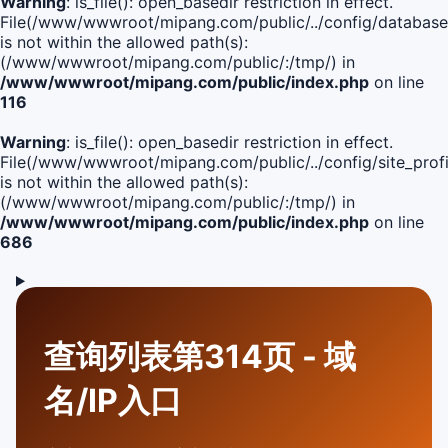
Warning
: is_file(): open_basedir restriction in effect.
File(/www/wwwroot/mipang.com/public/../config/database
is not within the allowed path(s):
(/www/wwwroot/mipang.com/public/:/tmp/) in
/www/wwwroot/mipang.com/public/index.php
on line
116
Warning
: is_file(): open_basedir restriction in effect.
File(/www/wwwroot/mipang.com/public/../config/site_profi
is not within the allowed path(s):
(/www/wwwroot/mipang.com/public/:/tmp/) in
/www/wwwroot/mipang.com/public/index.php
on line
686
查询列表第314页 - 域
名/IP入口