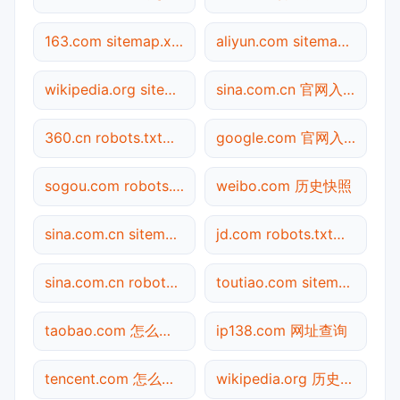
163.com sitemap.xml检测
aliyun.com sitemap.xml检测
wikipedia.org sitemap.xml检测
sina.com.cn 官网入口
360.cn robots.txt检测
google.com 官网入口
sogou.com robots.txt检测
weibo.com 历史快照
sina.com.cn sitemap.xml检测
jd.com robots.txt检测
sina.com.cn robots.txt检测
toutiao.com sitemap.xml检测
taobao.com 怎么进入
ip138.com 网址查询
tencent.com 怎么进入
wikipedia.org 历史快照