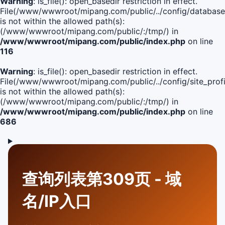
Warning
: is_file(): open_basedir restriction in effect.
File(/www/wwwroot/mipang.com/public/../config/database
is not within the allowed path(s):
(/www/wwwroot/mipang.com/public/:/tmp/) in
/www/wwwroot/mipang.com/public/index.php
on line
116
Warning
: is_file(): open_basedir restriction in effect.
File(/www/wwwroot/mipang.com/public/../config/site_profi
is not within the allowed path(s):
(/www/wwwroot/mipang.com/public/:/tmp/) in
/www/wwwroot/mipang.com/public/index.php
on line
686
查询列表第309页 - 域
名/IP入口