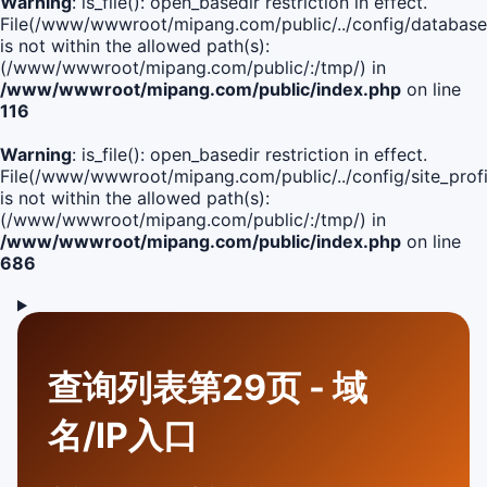
Warning
: is_file(): open_basedir restriction in effect.
File(/www/wwwroot/mipang.com/public/../config/database
is not within the allowed path(s):
(/www/wwwroot/mipang.com/public/:/tmp/) in
/www/wwwroot/mipang.com/public/index.php
on line
116
Warning
: is_file(): open_basedir restriction in effect.
File(/www/wwwroot/mipang.com/public/../config/site_profi
is not within the allowed path(s):
(/www/wwwroot/mipang.com/public/:/tmp/) in
/www/wwwroot/mipang.com/public/index.php
on line
686
查询列表第29页 - 域
名/IP入口