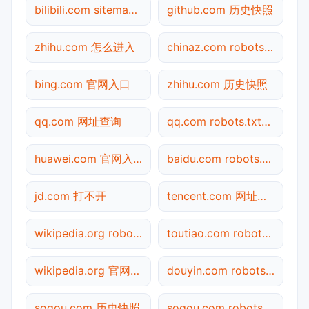
bilibili.com sitemap.xml检测
github.com 历史快照
zhihu.com 怎么进入
chinaz.com robots.txt检测
bing.com 官网入口
zhihu.com 历史快照
qq.com 网址查询
qq.com robots.txt检测
huawei.com 官网入口
baidu.com robots.txt检测
jd.com 打不开
tencent.com 网址查询
wikipedia.org robots.txt检测
toutiao.com robots.txt检测
wikipedia.org 官网入口
douyin.com robots.txt检测
sogou.com 历史快照
sogou.com robots.txt检测