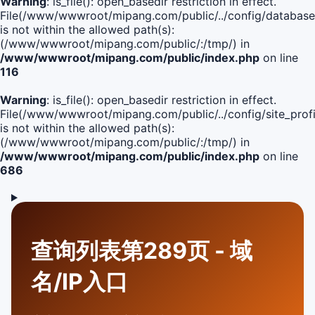
Warning
: is_file(): open_basedir restriction in effect.
File(/www/wwwroot/mipang.com/public/../config/database
is not within the allowed path(s):
(/www/wwwroot/mipang.com/public/:/tmp/) in
/www/wwwroot/mipang.com/public/index.php
on line
116
Warning
: is_file(): open_basedir restriction in effect.
File(/www/wwwroot/mipang.com/public/../config/site_profi
is not within the allowed path(s):
(/www/wwwroot/mipang.com/public/:/tmp/) in
/www/wwwroot/mipang.com/public/index.php
on line
686
查询列表第289页 - 域
名/IP入口