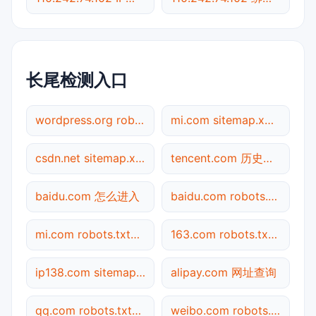
长尾检测入口
wordpress.org robots.txt检测
mi.com sitemap.xml检测
csdn.net sitemap.xml检测
tencent.com 历史快照
baidu.com 怎么进入
baidu.com robots.txt检测
mi.com robots.txt检测
163.com robots.txt检测
ip138.com sitemap.xml检测
alipay.com 网址查询
qq.com robots.txt检测
weibo.com robots.txt检测