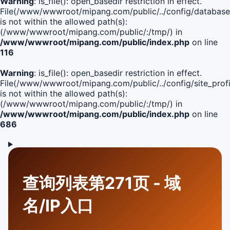
Warning
: is_file(): open_basedir restriction in effect.
File(/www/wwwroot/mipang.com/public/../config/database
is not within the allowed path(s):
(/www/wwwroot/mipang.com/public/:/tmp/) in
/www/wwwroot/mipang.com/public/index.php
on line
116
Warning
: is_file(): open_basedir restriction in effect.
File(/www/wwwroot/mipang.com/public/../config/site_profi
is not within the allowed path(s):
(/www/wwwroot/mipang.com/public/:/tmp/) in
/www/wwwroot/mipang.com/public/index.php
on line
686
查询列表第271页 - 域
名/IP入口