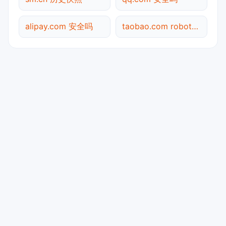
alipay.com 安全吗
taobao.com robots.txt检测