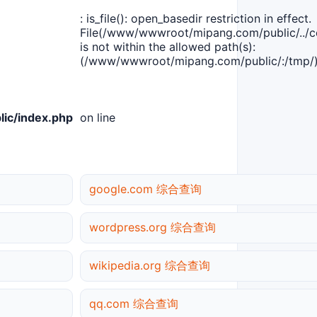
: is_file(): open_basedir restriction in effect.
File(/www/wwwroot/mipang.com/public/../co
is not within the allowed path(s):
(/www/wwwroot/mipang.com/public/:/tmp/)
ic/index.php
on line
google.com 综合查询
wordpress.org 综合查询
wikipedia.org 综合查询
qq.com 综合查询