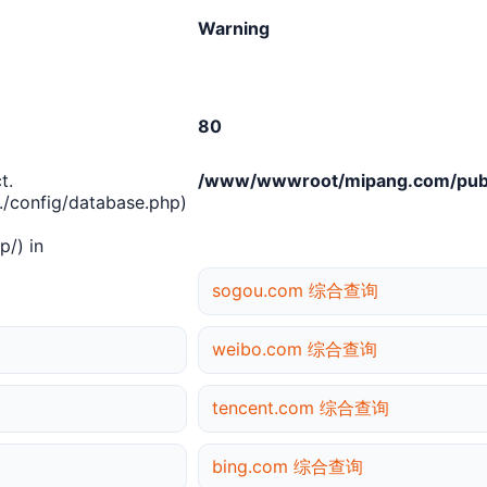
Warning
80
t.
/www/wwwroot/mipang.com/publ
/config/database.php)
/) in
sogou.com 综合查询
weibo.com 综合查询
tencent.com 综合查询
bing.com 综合查询