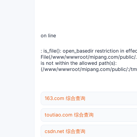
on line
: is_file(): open_basedir restriction in effec
File(/www/wwwroot/mipang.com/public/..
is not within the allowed path(s):
(/www/wwwroot/mipang.com/public/:/tmp
163.com 综合查询
toutiao.com 综合查询
csdn.net 综合查询