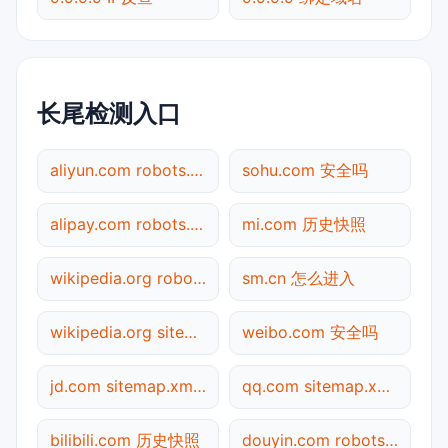
长尾检测入口
aliyun.com robots.txt检测
sohu.com 安全吗
alipay.com robots.txt检测
mi.com 历史快照
wikipedia.org robots.txt检测
sm.cn 怎么进入
wikipedia.org sitemap.xml检测
weibo.com 安全吗
jd.com sitemap.xml检测
qq.com sitemap.xml检测
bilibili.com 历史快照
douyin.com robots.txt检测