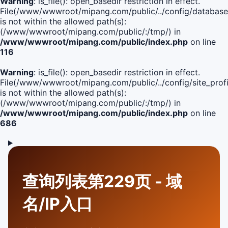
Warning
: is_file(): open_basedir restriction in effect.
File(/www/wwwroot/mipang.com/public/../config/database
is not within the allowed path(s):
(/www/wwwroot/mipang.com/public/:/tmp/) in
/www/wwwroot/mipang.com/public/index.php
on line
116
Warning
: is_file(): open_basedir restriction in effect.
File(/www/wwwroot/mipang.com/public/../config/site_profi
is not within the allowed path(s):
(/www/wwwroot/mipang.com/public/:/tmp/) in
/www/wwwroot/mipang.com/public/index.php
on line
686
查询列表第229页 - 域
名/IP入口