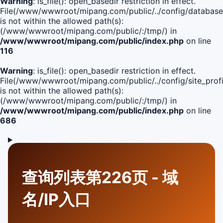
Warning
: is_file(): open_basedir restriction in effect.
File(/www/wwwroot/mipang.com/public/../config/database
is not within the allowed path(s):
(/www/wwwroot/mipang.com/public/:/tmp/) in
/www/wwwroot/mipang.com/public/index.php
on line
116
Warning
: is_file(): open_basedir restriction in effect.
File(/www/wwwroot/mipang.com/public/../config/site_profi
is not within the allowed path(s):
(/www/wwwroot/mipang.com/public/:/tmp/) in
/www/wwwroot/mipang.com/public/index.php
on line
686
查询列表第226页 - 域
名/IP入口