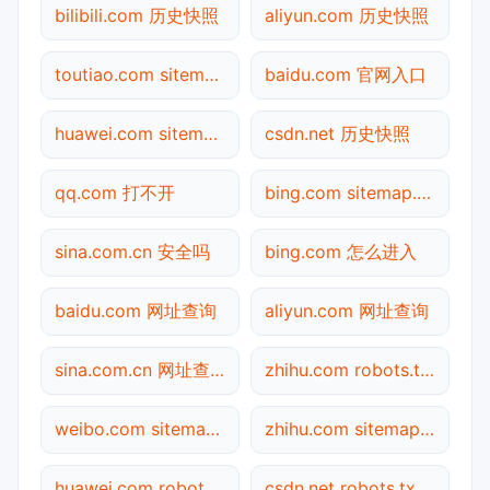
bilibili.com 历史快照
aliyun.com 历史快照
toutiao.com sitemap.xml检测
baidu.com 官网入口
huawei.com sitemap.xml检测
csdn.net 历史快照
qq.com 打不开
bing.com sitemap.xml检测
sina.com.cn 安全吗
bing.com 怎么进入
baidu.com 网址查询
aliyun.com 网址查询
sina.com.cn 网址查询
zhihu.com robots.txt检测
weibo.com sitemap.xml检测
zhihu.com sitemap.xml检测
huawei.com robots.txt检测
csdn.net robots.txt检测