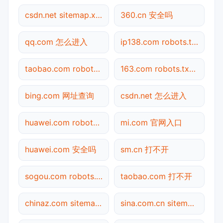
csdn.net sitemap.xml检测
360.cn 安全吗
qq.com 怎么进入
ip138.com robots.txt检测
taobao.com robots.txt检测
163.com robots.txt检测
bing.com 网址查询
csdn.net 怎么进入
huawei.com robots.txt检测
mi.com 官网入口
huawei.com 安全吗
sm.cn 打不开
sogou.com robots.txt检测
taobao.com 打不开
chinaz.com sitemap.xml检测
sina.com.cn sitemap.xml检测