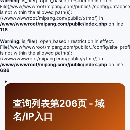
Warning
: is_file(): open_basedir restriction in effect.
File(/www/wwwroot/mipang.com/public/../config/database
is not within the allowed path(s):
(/www/wwwroot/mipang.com/public/:/tmp/) in
/www/wwwroot/mipang.com/public/index.php
on line
116
Warning
: is_file(): open_basedir restriction in effect.
File(/www/wwwroot/mipang.com/public/../config/site_profi
is not within the allowed path(s):
(/www/wwwroot/mipang.com/public/:/tmp/) in
/www/wwwroot/mipang.com/public/index.php
on line
686
查询列表第206页 - 域
名/IP入口