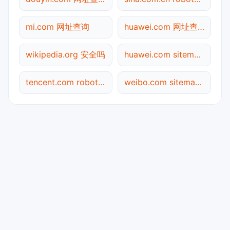
mi.com 网址查询
huawei.com 网址查询
wikipedia.org 安全吗
huawei.com sitemap.xml检测
tencent.com robots.txt检测
weibo.com sitemap.xml检测