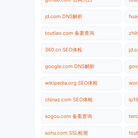
jd.com DNS解析
hu
toutiao.com 备案查询
zh
360.cn SEO体检
jd.
google.com DNS解析
go
wikipedia.org SEO体检
wo
chinaz.com SEO体检
ip
sogou.com 备案查询
te
sohu.com SSL检测
to