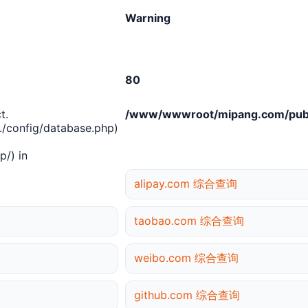
Warning
80
t.
/www/wwwroot/mipang.com/publ
/config/database.php)
/) in
alipay.com 综合查询
taobao.com 综合查询
weibo.com 综合查询
github.com 综合查询