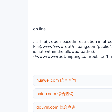
on line
: is_file(): open_basedir restriction in effec
File(/www/wwwroot/mipang.com/public/..
is not within the allowed path(s):
(/www/wwwroot/mipang.com/public/:/tmp
huawei.com 综合查询
baidu.com 综合查询
douyin.com 综合查询