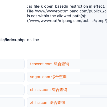
: is_file(): open_basedir restriction in effect.
File(/www/wwwroot/mipang.com/public/../co
is not within the allowed path(s):
(/www/wwwroot/mipang.com/public/:/tmp/)
ic/index.php
on line
tencent.com 综合查询
sogou.com 综合查询
chinaz.com 综合查询
zhihu.com 综合查询