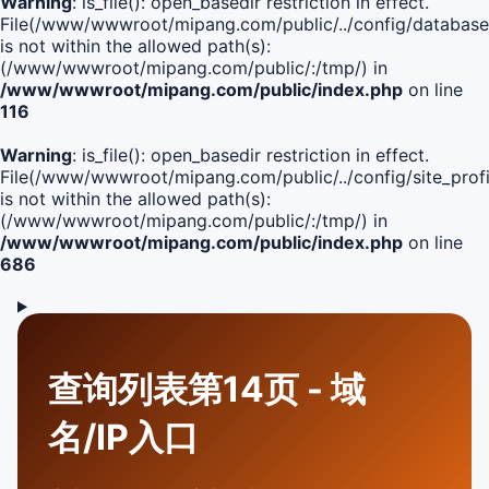
Warning
: is_file(): open_basedir restriction in effect.
File(/www/wwwroot/mipang.com/public/../config/database
is not within the allowed path(s):
(/www/wwwroot/mipang.com/public/:/tmp/) in
/www/wwwroot/mipang.com/public/index.php
on line
116
Warning
: is_file(): open_basedir restriction in effect.
File(/www/wwwroot/mipang.com/public/../config/site_profi
is not within the allowed path(s):
(/www/wwwroot/mipang.com/public/:/tmp/) in
/www/wwwroot/mipang.com/public/index.php
on line
686
查询列表第14页 - 域
名/IP入口